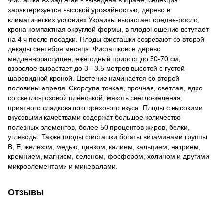
характеризуется высокой урожайностью, дерево в
климатических условиях Украины вырастает средне-росло,
крона компактная округлой формы, в плодоношение вступает
на 4 ч после посадки. Плоды фисташки созревают со второй
декады сентября месяца. Фисташковое дерево
медленнорастущее, ежегодный прирост до 50-70 см,
взрослое вырастает до 3 - 3.5 метров высотой с густой
шаровидной кроной. Цветение начинается со второй
половины апреля. Скорлупа тонкая, прочная, светлая, ядро
со светло-розовой плёночкой, мякоть светло-зеленая,
приятного сладковатого орехового вкуса. Плоды с высокими
вкусовыми качествами содержат большое количество
полезных элементов, более 50 процентов жиров, белки,
углеводы. Также плоды фисташки богаты витаминами группы
B, Е, железом, медью, цинком, калием, кальцием, натрием,
кремнием, магнием, селеном, фосфором, холином и другими
микроэлементами и минералами.
Отзывы