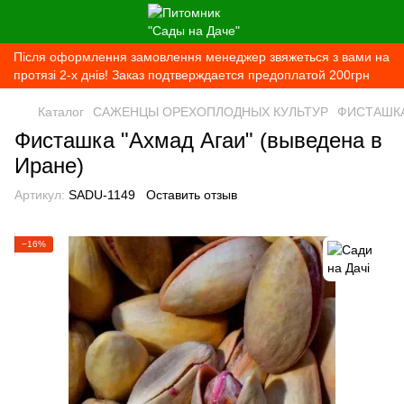
Після оформлення замовлення менеджер звяжеться з вами на
протязі 2-х днів! Заказ подтверждается предоплатой 200грн
Каталог
САЖЕНЦЫ ОРЕХОПЛОДНЫХ КУЛЬТУР
ФИСТАШК
Фисташка "Ахмад Агаи" (выведена в
Иране)
Артикул:
SADU-1149
Оставить отзыв
−16%