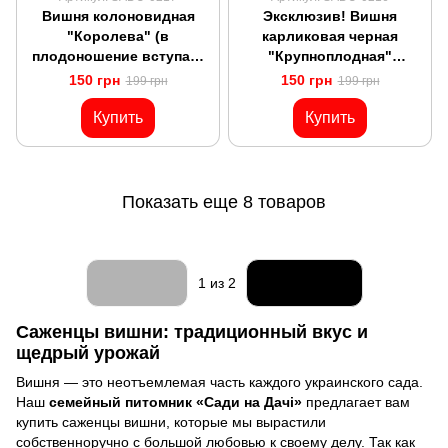
Вишня колоновидная
Эксклюзив! Вишня
"Королева" (в
карликовая черная
плодоношение вступает
"Крупноплодная"
на 2-й год)
(венгерская селекция)
150 грн
150 грн
199 грн
199 грн
Купить
Купить
Показать еще 8 товаров
Назад
Вперед
1
из 2
Саженцы вишни: традиционный вкус и
щедрый урожай
Вишня — это неотъемлемая часть каждого украинского сада.
Наш
семейный питомник «Сади на Дачі»
предлагает вам
купить саженцы вишни, которые мы вырастили
собственноручно с большой любовью к своему делу. Так как