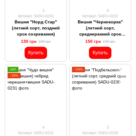
3
6
Артикул: SADU-0233
Артикул: SADU-0232
Вишня "Норд Стар"
Вишня "Чернокорка"
(летний сорт, поздний
(летний сорт,
срок созревания)
среднеранний срок
созревания)
130 грн
150 грн
169 грн
199 грн
Купить
Купить
ХИТ
−23%
−25%
4
3
Артикул: SADU-0231
Артикул: SADU-0230