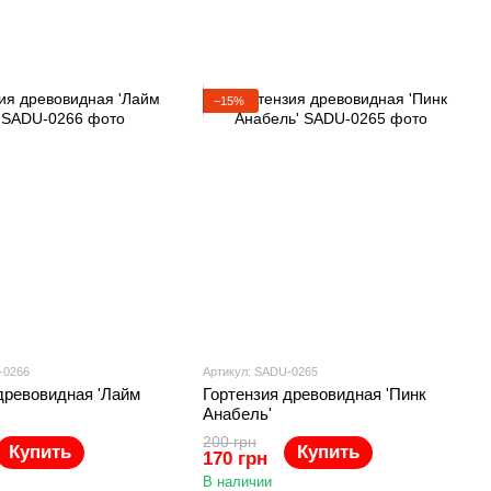
−15%
-0266
Артикул: SADU-0265
древовидная 'Лайм
Гортензия древовидная 'Пинк
Анабель'
200 грн
Купить
Купить
170 грн
В наличии