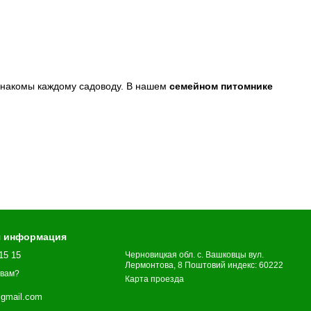
знакомы каждому садоводу. В нашем
семейном питомнике
о производителя!
🤍🌿✨
я информация
15 15
Черновицкая обл. с. Вашковцы вул.
Лермонтова, 8 Поштовий индекс: 60222
 вам?
Карта проезда
gmail.com