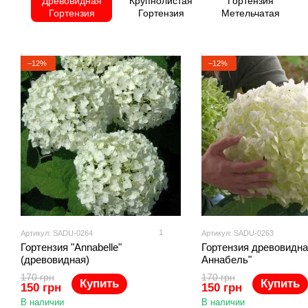
Древовидная
Крупнолистая
Гортензия
Гортензия
Гортензия
Метельчатая
−12%
−12%
1
Артикул: SADU-0264
Артикул: SADU-0263
Гортензия "Annabelle"
Гортензия древовидна
(древовидная)
Аннабель"
170 грн
170 грн
Купить
Купить
150 грн
150 грн
В наличии
В наличии