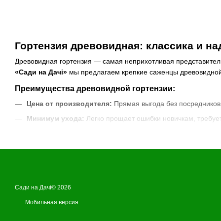
Гортензия древовидная: классика и н
Древовидная гортензия — самая неприхотливая представител
«Сади на Дачі»
мы предлагаем крепкие саженцы древовидной
Преимущества древовидной гортензии:
Цена от производителя:
Прямая выгода без посредников
Минимум ухода:
Легко прощает ошибки новичкам, требует
Выносливость:
Не боится сильных морозов и быстро вос
Красота до заморозков:
Суцветия долго сохраняют декор
Заказывайте саженцы древовидной гортензии в «Сади на 
Сади на Дачі© 2026
Мобильная версия