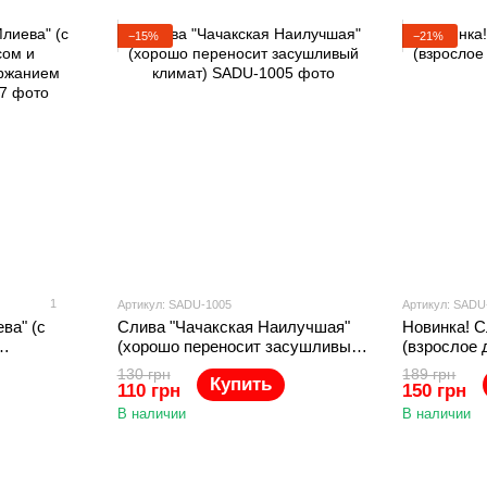
−15%
−21%
1
Артикул: SADU-1005
Артикул: SADU
ва" (с
Слива "Чачакская Наилучшая"
Новинка! С
(хорошо переносит засушливый
(взрослое 
жанием
климат)
130 грн
189 грн
Купить
110 грн
150 грн
В наличии
В наличии