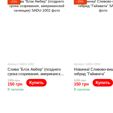
−21%
−25%
Артикул: SADU-1002
Артикул: SADU-0934
Слива "Блэк Амбер" (позднего
Новинка! Сливово-ви
срока созревания, американской
гибрид "Гайавата"
селекции)
189 грн
199 грн
Купить
Купить
150 грн
150 грн
В наличии
В наличии