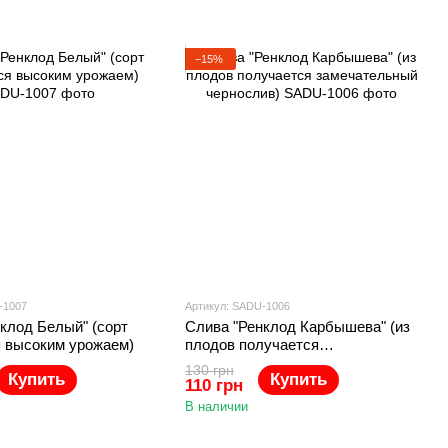
−15%
-1007
Артикул: SADU-1006
клод Белый" (сорт
Слива "Ренклод Карбышева" (из
я высоким урожаем)
плодов получается
замечательный чернослив)
130 грн
Купить
Купить
110 грн
В наличии