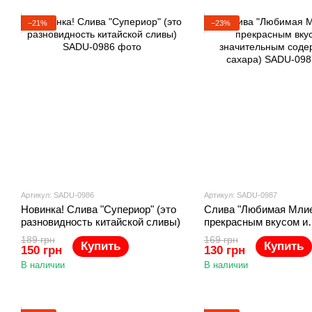
−21%
−23%
Артикул: SADU-0986
Артикул: SADU-0987
Новинка! Слива "Супериор" (это
Слива "Любимая Млие
разновидность китайской сливы)
прекрасным вкусом и
значительным содер
189 грн
169 грн
Купить
Купить
сахара)
150 грн
130 грн
В наличии
В наличии