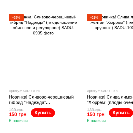
ПЛОДОВЫХ
ПЛОДОВЫХ
ДЕРЕВЬЕВ
СОРТОВ
−25%
−21%
Артикул: SADU-0935
Артикул: SADU-1009
Новинка! Сливово-черешневый
Новинка! Слива лимо
гибрид "Надежда"
"Хюррем" (плоды очен
(плодоношение обильное и
199 грн
189 грн
Купить
Купить
регулярное)
150 грн
150 грн
В наличии
В наличии