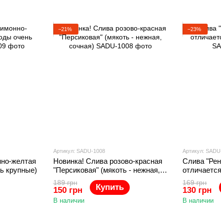
−21%
−23%
Артикул: SADU-1008
Артикул: SADU
нно-желтая
Новинка! Слива розово-красная
Слива "Рен
ь крупные)
"Персиковая" (мякоть - нежная,
отличаетс
сочная)
189 грн
169 грн
Купить
150 грн
130 грн
В наличии
В наличии