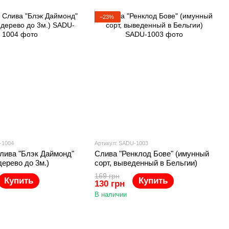
−23%
-1004
Артикул: SADU-1003
лива "Блэк Даймонд"
Слива "Ренклод Бове" (имунный
дерево до 3м.)
сорт, выведенный в Бельгии)
169 грн
Купить
Купить
130 грн
В наличии