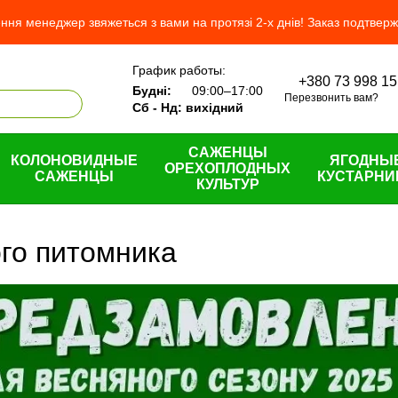
ня менеджер звяжеться з вами на протязі 2-х днів! Заказ подтвер
График работы:
+380 73 998 15
ас
Будні:
09:00–17:00
Перезвонить вам?
н и возврат
Сб - Нд: вихідний
шение
САЖЕНЦЫ
КОЛОНОВИДНЫЕ
ЯГОДНЫ
ОРЕХОПЛОДНЫХ
САЖЕНЦЫ
КУСТАРНИ
КУЛЬТУР
го питомника