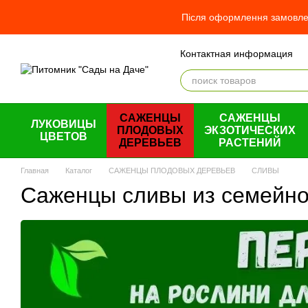
Перейти к основному контенту
Після оформлення замовлен
Контактная информация
Отзывы о магазине
О н
Оплата и доставка
Обме
Пользовательское согла
САЖЕНЦЫ
САЖЕНЦЫ
ЛУКОВИЦЫ
ПЛОДОВЫХ
ЭКЗОТИЧЕСКИХ
ЦВЕТОВ
ДЕРЕВЬЕВ
РАСТЕНИЙ
Главная
Каталог
САЖЕНЦЫ ПЛОДОВЫХ ДЕРЕВЬЕВ
СЛИВЫ
Саженцы сливы из семейно