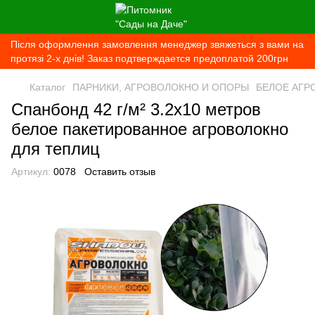
Після оформлення замовлення менеджер звяжеться з вами на
протязі 2-х днів! Заказ подтверждается предоплатой 200грн
Каталог
ПАРНИКИ, АГРОВОЛОКНО И ОПОРЫ
БЕЛОЕ АГР
Спанбонд 42 г/м² 3.2х10 метров
белое пакетированное агроволокно
для теплиц
Артикул:
0078
Оставить отзыв