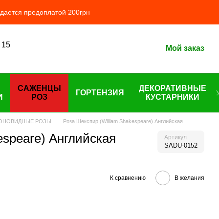
ждается предоплатой 200грн
 15
Мой заказ
САЖЕНЦЫ
ДЕКОРАТИВНЫЕ
ГОРТЕНЗИЯ
И
РОЗ
КУСТАРНИКИ
ИОНОВИДНЫЕ РОЗЫ
Роза Шекспир (William Shakespeare) Английская
espeare) Английская
Артикул
SADU-0152
К сравнению
В желания