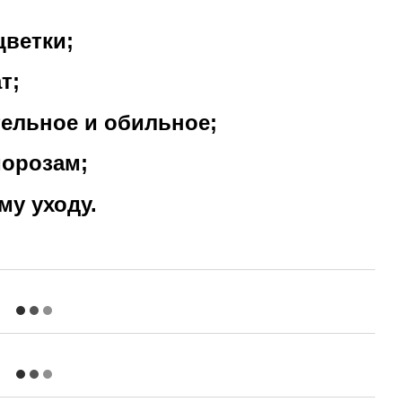
цветки;
т;
тельное и обильное;
морозам;
му уходу.