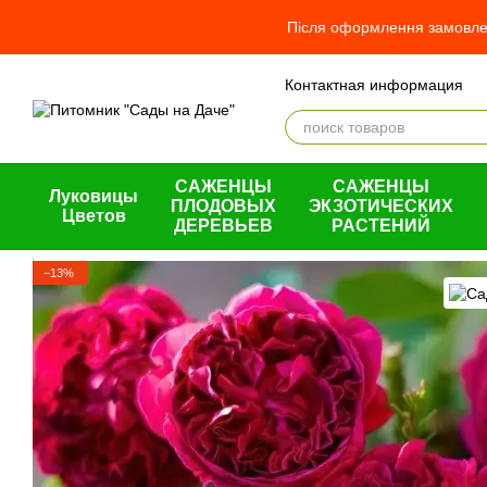
Перейти к основному контенту
Після оформлення замовлен
Контактная информация
Отзывы о магазине
О н
Оплата и доставка
Обме
Пользовательское согла
САЖЕНЦЫ
САЖЕНЦЫ
Луковицы
ПЛОДОВЫХ
ЭКЗОТИЧЕСКИХ
Цветов
ДЕРЕВЬЕВ
РАСТЕНИЙ
−13%