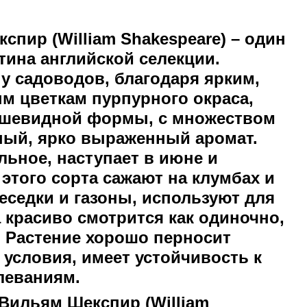
спир (William Shakespeare)
– один
тина английской селекции.
у садоводов, благодаря ярким,
м цветкам пурпурного окраса,
чашевидной формы, с множеством
ный, ярко выраженный аромат.
льное, наступает в июне и
 этого сорта сажают на клумбах и
еседки и газоны, используют для
 красиво смотрится как одиночно,
. Растение хорошо перносит
условия, имеет устойчивость к
леваниям.
Вильям Шекспир (William