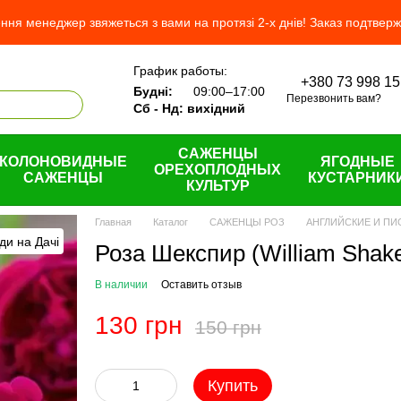
ня менеджер звяжеться з вами на протязі 2-х днів! Заказ подтвер
График работы:
+380 73 998 15
ас
Будні:
09:00–17:00
Перезвонить вам?
н и возврат
Сб - Нд: вихідний
шение
САЖЕНЦЫ
КОЛОНОВИДНЫЕ
ЯГОДНЫЕ
ОРЕХОПЛОДНЫХ
САЖЕНЦЫ
КУСТАРНИК
КУЛЬТУР
Главная
Каталог
САЖЕНЦЫ РОЗ
АНГЛИЙСКИЕ И П
Роза Шекспир (William Shak
В наличии
Оставить отзыв
130 грн
150 грн
Купить