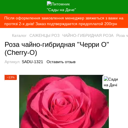
Після оформлення замовлення менеджер звяжеться з вами на
протязі 2-х днів! Заказ подтверждается предоплатой 200грн
Каталог
САЖЕНЦЫ РОЗ
ЧАЙНО-ГИБРИДНАЯ РОЗА
Роза 
Роза чайно-гибридная "Черри О"
(Cherry-O)
Артикул:
SADU-1321
Оставить отзыв
−13%