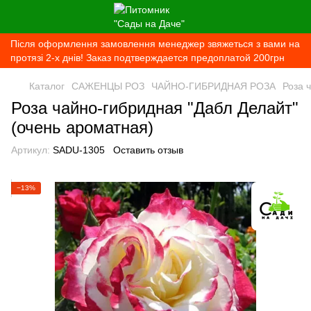
Після оформлення замовлення менеджер звяжеться з вами на
протязі 2-х днів! Заказ подтверждается предоплатой 200грн
Каталог
САЖЕНЦЫ РОЗ
ЧАЙНО-ГИБРИДНАЯ РОЗА
Роза 
Роза чайно-гибридная "Дабл Делайт"
(очень ароматная)
Артикул:
SADU-1305
Оставить отзыв
−13%