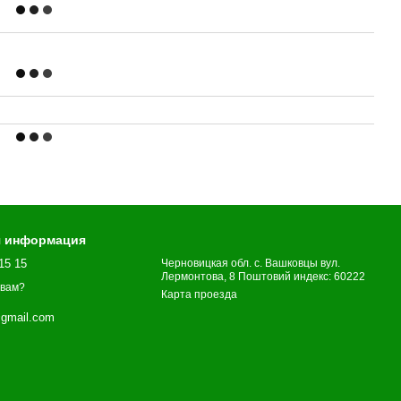
я информация
15 15
Черновицкая обл. с. Вашковцы вул.
Лермонтова, 8 Поштовий индекс: 60222
 вам?
Карта проезда
gmail.com