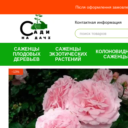
Перейти к основному контенту
Після оформлення замовлен
Контактная информация
Отзывы о магазине
О н
Оплата и доставка
Обме
Пользовательское согла
САЖЕНЦЫ
САЖЕНЦЫ
КОЛОНОВИД
ПЛОДОВЫХ
ЭКЗОТИЧЕСКИХ
САЖЕНЦ
ДЕРЕВЬЕВ
РАСТЕНИЙ
−13%