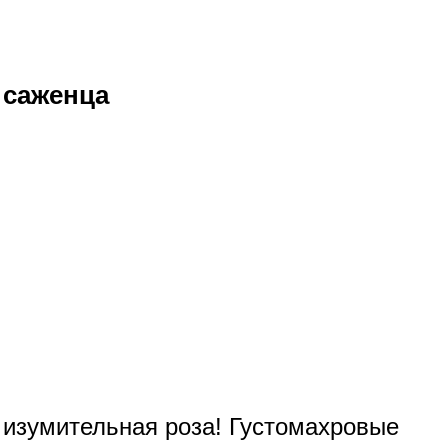
 саженца
о изумительная роза! Густомахровые