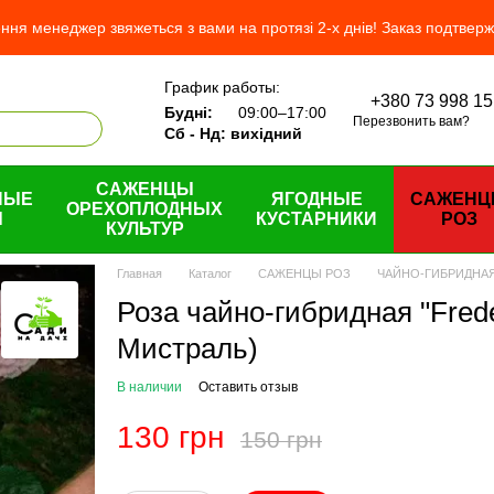
ня менеджер звяжеться з вами на протязі 2-х днів! Заказ подтвер
График работы:
+380 73 998 15
ас
Будні:
09:00–17:00
Перезвонить вам?
н и возврат
Сб - Нд: вихідний
шение
САЖЕНЦЫ
НЫЕ
ЯГОДНЫЕ
САЖЕН
ОРЕХОПЛОДНЫХ
Ы
КУСТАРНИКИ
РОЗ
КУЛЬТУР
Главная
Каталог
САЖЕНЦЫ РОЗ
ЧАЙНО-ГИБРИДНА
Роза чайно-гибридная "Frede
Мистраль)
В наличии
Оставить отзыв
130 грн
150 грн