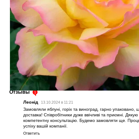
Отзывы
1
Леонід
13.10.2024 в 11:21
Замовляли яблуні, горіх та виноград, гарно упаковано, 
доставка! Співробітники дуже ввічливі та приємні. Дякую
компетентну консультацію. Будемо замовляти ще. Процв
успіху вашій компанії.
Ответить