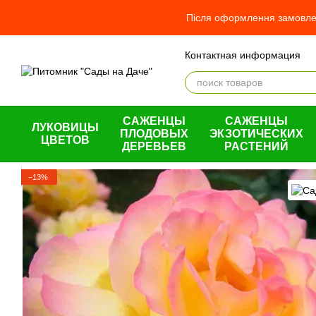
Перейти к основному контенту
Після оформлення замовлен
Контактная информация
Отзывы о магазине
О н
Оплата и доставка
Обме
Пользовательское согла
САЖЕНЦЫ
САЖЕНЦЫ
ЛУКОВИЦЫ
ПЛОДОВЫХ
ЭКЗОТИЧЕСКИХ
ЦВЕТОВ
ДЕРЕВЬЕВ
РАСТЕНИЙ
−13%