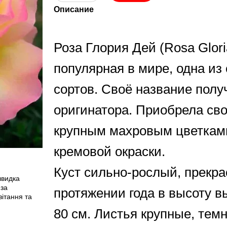
Описание
Роза Глория Дей (Rosa Gloria
популярная в мире, одна из
сортов. Своё название полу
оригинатора. Приобрела св
крупным махровым цветками
кремовой окраски.
Куст сильно-рослый, прекра
швидка
 за
протяжении года в высоту в
ітання та
80 см. Листья крупные, темн