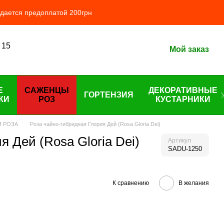
ждается предоплатой 200грн
 15
Мой заказ
Е
САЖЕНЦЫ
ДЕКОРАТИВНЫЕ
ГОРТЕНЗИЯ
КИ
РОЗ
КУСТАРНИКИ
Я РОЗА
Роза чайно-гибридная Глория Дей (Rosa Gloria Dei)
 Дей (Rosa Gloria Dei)
Артикул
SADU-1250
К сравнению
В желания