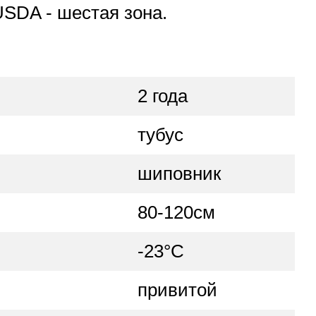
USDA - шестая зона.
2 года
тубус
шиповник
80-120см
-23°C
привитой