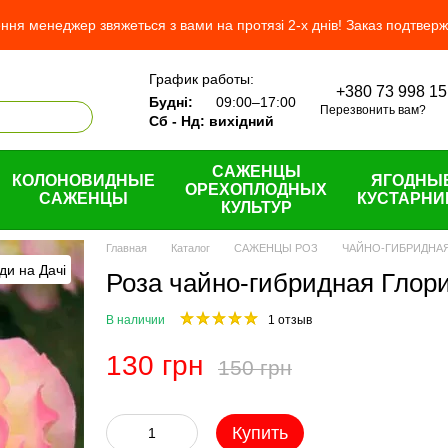
ня менеджер звяжеться з вами на протязі 2-х днів! Заказ подтвер
График работы:
+380 73 998 15
ас
Будні:
09:00–17:00
Перезвонить вам?
н и возврат
Сб - Нд: вихідний
шение
САЖЕНЦЫ
КОЛОНОВИДНЫЕ
ЯГОДНЫ
ОРЕХОПЛОДНЫХ
САЖЕНЦЫ
КУСТАРНИ
КУЛЬТУР
Главная
Каталог
САЖЕНЦЫ РОЗ
ЧАЙНО-ГИБРИДНА
Роза чайно-гибридная Глория
В наличии
1 отзыв
130 грн
150 грн
Купить