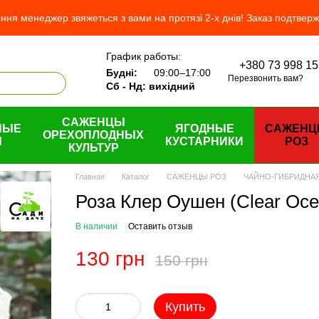
ня менеджер звяжеться з вами на протязі 2-х днів! Заказ подтвер
График работы:
+380 73 998 15
ас
Будні:
09:00–17:00
Перезвонить вам?
н и возврат
Сб - Нд: вихідний
шение
САЖЕНЦЫ
НЫЕ
ЯГОДНЫЕ
САЖЕН
ОРЕХОПЛОДНЫХ
Ы
КУСТАРНИКИ
РОЗ
КУЛЬТУР
Главная
Каталог
САЖЕНЦЫ РОЗ
ЧАЙНО-ГИБРИДНА
Роза Клер Оушен (Clear Oce
В наличии
Оставить отзыв
130 грн
150 грн
Купить