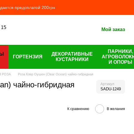
ждается предоплатой 200грн
 15
Мой заказ
ПАРНИКИ,
ЦЫ
ДЕКОРАТИВНЫЕ
ГОРТЕНЗИЯ
АГРОВОЛОК
КУСТАРНИКИ
И ОПОРЫ
Я РОЗА
Роза Клер Оушен (Clear Ocean) чайно-гибридная
an) чайно-гибридная
Артикул
SADU-1249
К сравнению
В желания