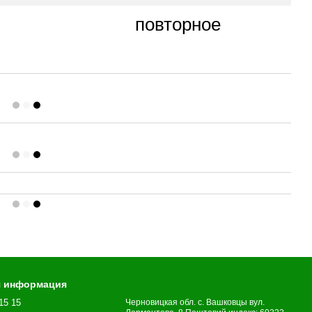
повторное
я информация
15 15
Черновицкая обл. с. Вашковцы вул.