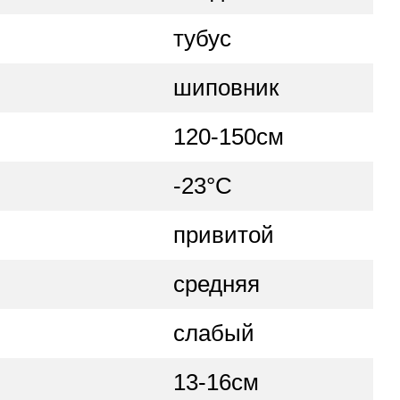
тубус
шиповник
120-150см
-23°C
привитой
средняя
слабый
13-16см