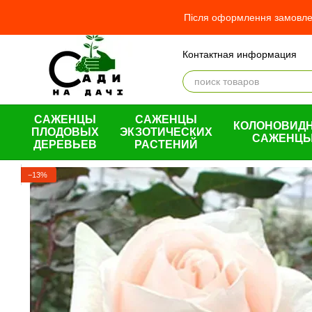
Перейти к основному контенту
Після оформлення замовлен
Контактная информация
Отзывы о магазине
О н
Оплата и доставка
Обме
Пользовательское согла
САЖЕНЦЫ
САЖЕНЦЫ
КОЛОНОВИД
ПЛОДОВЫХ
ЭКЗОТИЧЕСКИХ
САЖЕНЦ
ДЕРЕВЬЕВ
РАСТЕНИЙ
−13%