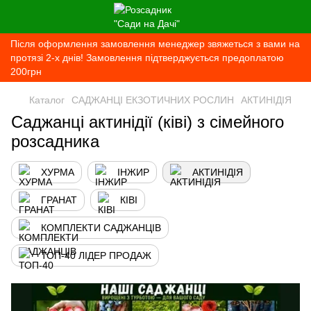
Після оформлення замовлення менеджер звяжеться з вами на
протязі 2-х днів! Замовлення підтверджується предоплатою
200грн
Каталог
САДЖАНЦІ ЕКЗОТИЧНИХ РОСЛИН
АКТИНІДІЯ
Саджанці актинідії (ківі) з сімейного
розсадника
ХУРМА
ІНЖИР
АКТИНІДІЯ
ГРАНАТ
КІВІ
КОМПЛЕКТИ САДЖАНЦІВ
ТОП-40 ЛІДЕР ПРОДАЖ