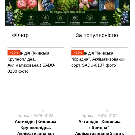
Фільтр
За популярністю
−25%
−25%
1
3
Артикул: SADU-0138
Артикул: SADU-0137
Актинідія (Київська
Актинідія "Київська
Крупноплідна.
гібридна".
Акліматизована.)
Акліматизований сорт.