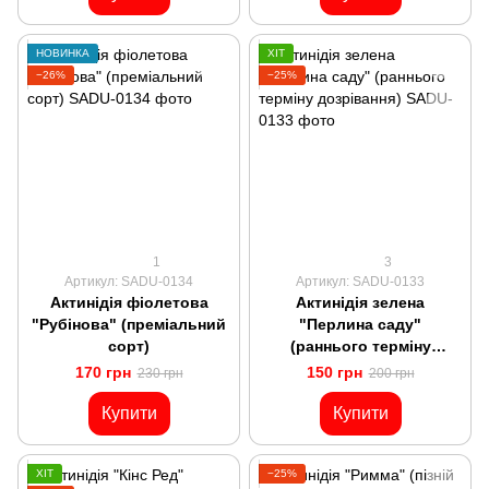
НОВИНКА
ХІТ
−26%
−25%
1
3
Артикул: SADU-0134
Артикул: SADU-0133
Актинідія фіолетова
Актинідія зелена
"Рубінова" (преміальний
"Перлина саду"
сорт)
(раннього терміну
дозрівання)
170 грн
150 грн
230 грн
200 грн
Купити
Купити
ХІТ
−25%