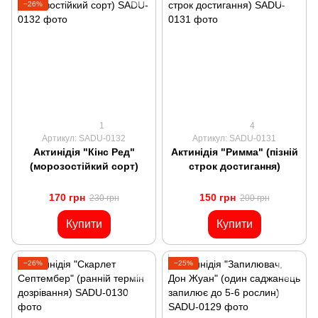
−26%
1
4
Артикул: SADU-0132
Артикул: SADU-0131
Актинідія "Кінс Ред"
Актинідія "Римма" (пізній
(морозостійкий сорт)
строк достигання)
170 грн
150 грн
230 грн
200 грн
Купити
Купити
−26%
−25%