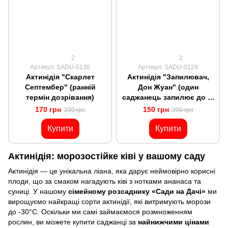
2
2
Артикул: SADU-0130
Артикул: SADU-0129
Актинідія "Скарлет
Актинідія "Запилювач,
Септембер" (ранній
Дон Жуан" (один
термін дозрівання)
саджанець запилює до 5-
6 рослин)
170 грн
150 грн
230 грн
200 грн
Купити
Купити
Актинідія: морозостійке ківі у вашому саду
Актинідія — це унікальна ліана, яка дарує неймовірно корисні
плоди, що за смаком нагадують ківі з нотками ананаса та
суниці. У нашому
сімейному розсаднику «Сади на Дачі»
ми
вирощуємо найкращі сорти актинідії, які витримують морози
до -30°C. Оскільки ми самі займаємося розмноженням
рослин, ви можете купити саджанці за
найнижчими цінами