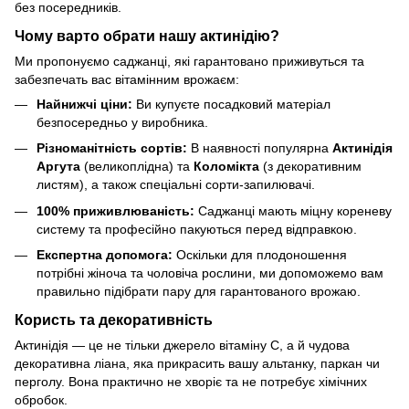
без посередників.
Чому варто обрати нашу актинідію?
Ми пропонуємо саджанці, які гарантовано приживуться та
забезпечать вас вітамінним врожаєм:
Найнижчі ціни:
Ви купуєте посадковий матеріал
безпосередньо у виробника.
Різноманітність сортів:
В наявності популярна
Актинідія
Аргута
(великоплідна) та
Коломікта
(з декоративним
листям), а також спеціальні сорти-запилювачі.
100% приживлюваність:
Саджанці мають міцну кореневу
систему та професійно пакуються перед відправкою.
Експертна допомога:
Оскільки для плодоношення
потрібні жіноча та чоловіча рослини, ми допоможемо вам
правильно підібрати пару для гарантованого врожаю.
Користь та декоративність
Актинідія — це не тільки джерело вітаміну C, а й чудова
декоративна ліана, яка прикрасить вашу альтанку, паркан чи
перголу. Вона практично не хворіє та не потребує хімічних
обробок.