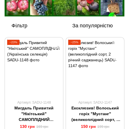
Фільтр
За популярністю
−23%
−25%
Артикул: SADU-1148
Артикул: SADU-1147
Мигдаль Привитий
Ексклюзив! Волоський
"Нікітський"
горіх "Мустанг"
САМОПЛІДНИЙ
(великоплідний сорт, 2
(Українська селекція)
річний саджанець)
130 грн
150 грн
169 грн
199 грн