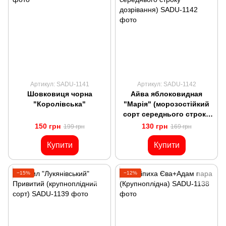
Артикул: SADU-1141
Артикул: SADU-1142
Шовковиця чорна
Айва яблоковидная
"Королівська"
"Марія" (морозостійкий
сорт середнього строку
дозрівання)
150 грн
130 грн
199 грн
169 грн
Купити
Купити
−15%
−12%