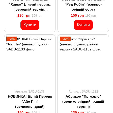
"Харко" (лисий персик,
"Ред Робін" (ранньо-
середній термін
осінній сорт)
дозрівання)
130 грн
150 грн
169 грн
199 грн
Купити
Купити
−25%
−23%
Артикул: SADU-1133
Артикул: SADU-1132
НОВИНКА! Білий Персик
Абрикос "Прімаріс"
"Айс Піч"
(великоплідний, ранній
(великоплідний)
термін)
150 грн
130 грн
199 грн
169 грн