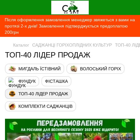
Після оформлення замовлення менеджер звяжеться з вами на
протязі 2-х днів! Замовлення підтверджується предоплатою
200грн
Каталог
САДЖАНЦІ ГОРІХОПЛІДНИХ КУЛЬТУР
ТОП-40 ЛІ
ТОП-40 ЛІДЕР ПРОДАЖ
МИГДАЛЬ ЇСТІВНИЙ
ВОЛОСЬКИЙ ГОРІХ
ФУНДУК
ФІСТАШКА
ТОП-40 ЛІДЕР ПРОДАЖ
КОМПЛЕКТИ САДЖАНЦІВ