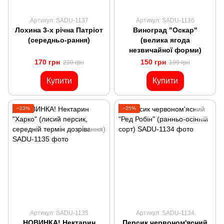
Артикул: SADU-1137
Артикул: SADU-1136
Лохина 3-х річна Патріот
Виноград "Оскар"
(середньо-рання)
(велика ягода
незвичайної форми)
170 грн
150 грн
230 грн
199 грн
Купити
Купити
−23%
−25%
Артикул: SADU-1135
Артикул: SADU-1134
НОВИНКА! Нектарин
Персик червоном'ясний