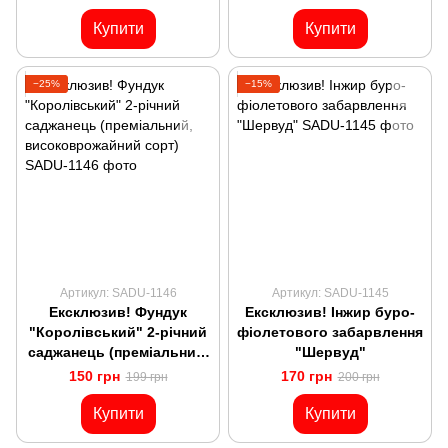
Купити
Купити
−25%
−15%
Артикул: SADU-1146
Артикул: SADU-1145
Ексклюзив! Фундук
Ексклюзив! Інжир буро-
"Королівський" 2-річний
фіолетового забарвлення
саджанець (преміальний,
"Шервуд"
високоврожайний сорт)
150 грн
170 грн
199 грн
200 грн
Купити
Купити