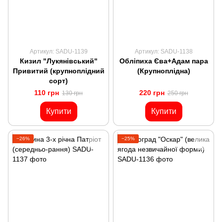
Артикул: SADU-1139
Артикул: SADU-1138
Кизил "Лукянівський"
Обліпиха Єва+Адам пара
Привитий (крупноплідний
(Крупноплідна)
сорт)
110 грн
220 грн
130 грн
250 грн
Купити
Купити
−26%
−25%