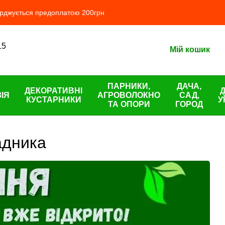
ерджується предоплатою 200грн
15
Мій кошик
ПАРНИКИ,
ДАЧА,
ДЕКОРАТИВНІ
ІЯ
АГРОВОЛОКНО
САД,
КУСТАРНИКИ
У
ТА ОПОРИ
ГОРОД
адника