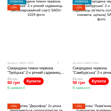
НОВИНКА
НОВИНКА
−25%
−23%
3
Артикул: SADU-1029
Артикул: SADU-1034
Смородина темно-червона
Смородина червона
"Троїцька" 2-х річний саджанець
"Самбурська" 2-х річн
(високоврожайний сорт)
саджанець (м'якоть с
80 грн
65 грн
Купити
Купити
кисла, соковита, щіль
60 грн
50 грн
В наявності
В наявності
−23%
−23%