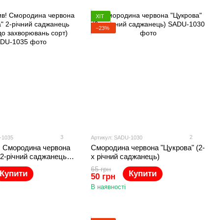
ХІТ
−23%
3
2
-1035
Артикул: SADU-1030
! Смородина червона
Смородина червона "Цукрова" (2-
 2-річний саджанець
х річний саджанець)
о захворювань сорт)
65 грн
Купити
Купити
50 грн
В наявності