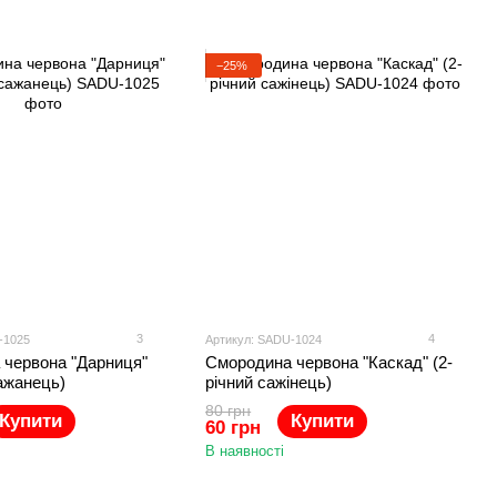
−25%
3
4
-1025
Артикул: SADU-1024
 червона "Дарниця"
Смородина червона "Каскад" (2-
сажанець)
річний сажінець)
80 грн
Купити
Купити
60 грн
В наявності