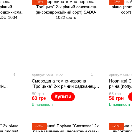
−25%
−23%
6
1
Артикул: SADU-1022
Артикул: SADU
Смородина темно-червона
Новинка! С
ий
"Троїцька" 2-х річний саджанець
річна (поп
олодко-
(високоврожайний сорт)
сорт)
80 грн
65 грн
Купити
на)
60 грн
50 грн
В наявності
В наявності
−23%
−25%