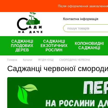
Перейти до основного контенту
Після оформлення замовлення 
Контактна інформація
Відгуки про магазин
Про
Оплата і доставка
Обмін та повернення
Угода користувача
САДЖАНЦІ
САДЖАНЦІ
КОЛОНОВИДНІ
ПЛОДОВИХ
ЕКЗОТИЧНИХ
САДЖАНЦІ
ДЕРЕВ
РОСЛИН
Головна
Каталог
ЯГІДНІ КУЩІ
СМОРОДИНА ЧЕРВОНА
Саджанці червоної смородин