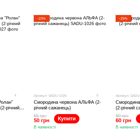
−23%
−25%
4
6
Артикул: SADU-1026
Артикул: SADU
Ролан"
Смородина червона АЛЬФА (2-
Смородина
(2-річний
річний сажанець)
(2-річний 
65 грн
80 грн
Купити
50 грн
60 грн
В наявності
В наявності