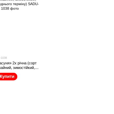
-1038
асуня» 2х річна (сорт
айний, зимостійкий,
днього терміну)
Купити