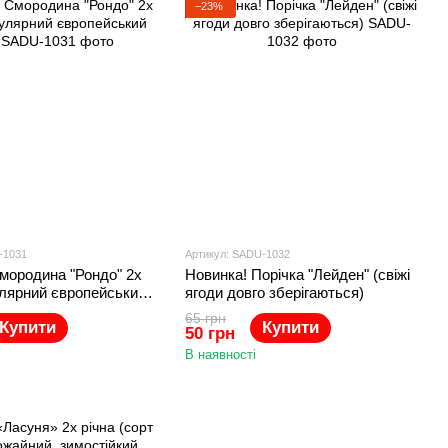
−23%
-1031
Артикул: SADU-1032
мородина "Рондо" 2х
Новинка! Порічка "Лейден" (свіжі
улярний європейський
ягоди довго зберігаються)
65 грн
Купити
Купити
50 грн
В наявності