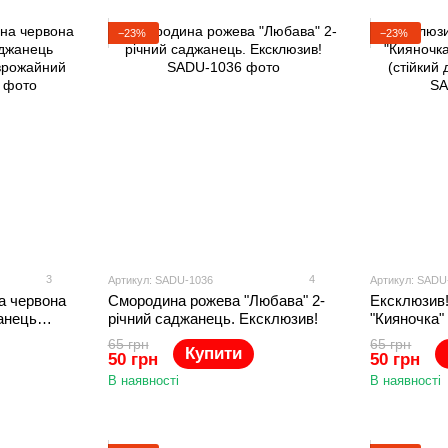
−23%
−23%
3
4
Артикул: SADU-1036
Артикул: SADU
а червона
Смородина рожева "Любава" 2-
Ексклюзив
анець
річний саджанець. Ексклюзив!
"Кияночка"
рожайний
(стійкий д
65 грн
65 грн
Купити
50 грн
50 грн
В наявності
В наявності