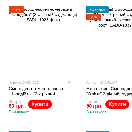
−25%
НОВИНКА
−23%
4
Артикул: SADU-1023
Артикул: SADU-1037
Смородина темно-червона
Ексклюзив! Смородин
"Чародійка" (2-х річний
"Олімп" 2-річний садж
саджанець)
(преміальний високов
80 грн
65 грн
Купити
Купити
сорт)
60 грн
50 грн
В наявності
В наявності