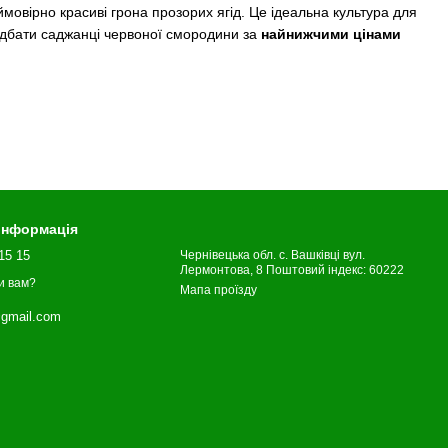
мовірно красиві грона прозорих ягід. Це ідеальна культура для
дбати саджанці червоної смородини за
найнижчими цінами
складних умовах.
 інформація
т.
15 15
Чернівецька обл. с. Вашківці вул.
Лермонтова, 8 Поштовий індекс: 60222
и вам?
Мапа проїзду
gmail.com