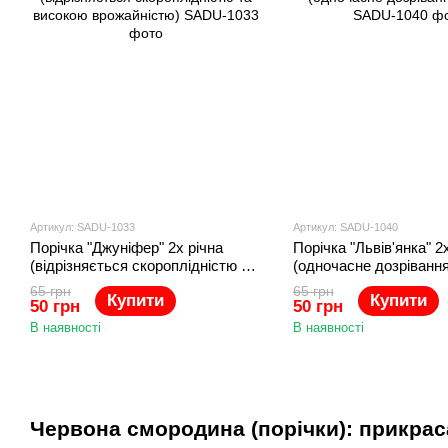
Артикул: SADU-1033
Артикул: SADU-1040
Порічка "Джуніфер" 2х річна
Порічка "Львів'янка" 2
(відрізняється скороплідністю та
(одночасне дозрівання
високою врожайністю)
65 грн
65 грн
Купити
Купити
50 грн
50 грн
В наявності
В наявності
Червона смородина (порічки): прикрас