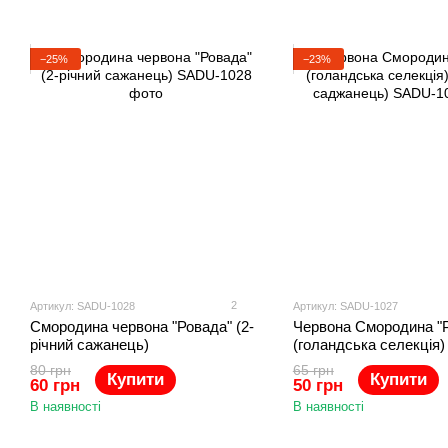
−25%
−23%
2
Артикул: SADU-1028
Артикул: SADU-1027
Смородина червона "Ровада" (2-
Червона Смородина "
річний сажанець)
(голандська селекція) 
саджанець)
80 грн
65 грн
Купити
Купити
60 грн
50 грн
В наявності
В наявності