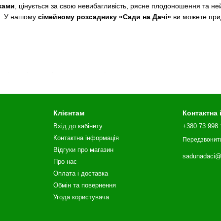
ками
, цінується за свою невибагливість, рясне плодоношення та ней
и. У нашому
сімейному розсаднику «Сади на Дачі»
ви можете при
відсутність націнок посередників.
кою товарністю плодів, які легко збирати.
ш витривалих ягідних культур, яка стабільно плодоносить навіть у 
Клієнтам
Контактна
еву систему у вологий субстрат, щоб саджанець швидко пішов у ріс
Вхід до кабінету
+380 73 998 
» — створіть яскравий та смачний сад разом з нами!
🌿🔴✨
Контактна інформація
Передзвонит
Відгуки про магазин
sadunadaci@
Про нас
Оплата і доставка
Обмін та повернення
Угода користувача