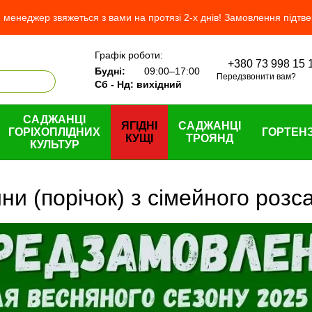
менеджер звяжеться з вами на протязі 2-х днів! Замовлення підтв
Графік роботи:
+380 73 998 15 
 нас
Будні:
09:00–17:00
Передзвонити вам?
Сб - Нд: вихідний
САДЖАНЦІ
ЯГІДНІ
САДЖАНЦІ
ГОРІХОПЛІДНИХ
ГОРТЕНЗ
КУЩІ
ТРОЯНД
КУЛЬТУР
и (порічок) з сімейного розс