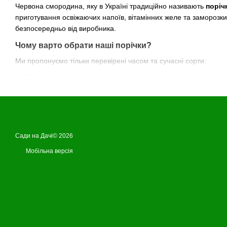
Червона смородина, яку в Україні традиційно називають
поріч
приготування освіжаючих напоїв, вітамінних желе та заморозк
безпосередньо від виробника.
Чому варто обрати наші порічки?
Ми пропонуємо тільки перевірені часом та сучасні сорти:
Найнижчі ціни:
Купівля напряму в розсаднику гарантує вам 
Довгі грона та великі ягоди:
Наші сорти вирізняються висо
Стійкість до посухи та морозів:
Порічки — одна з найбіль
Гарантія приживлюваності:
Ми професійно пакуємо корен
Сади на Дачі© 2026
Замовляйте саджанці червоної смородини в «Сади на Дачі
Мобільна версія