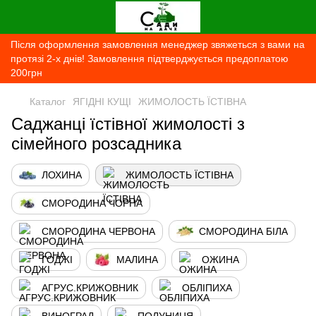
Після оформлення замовлення менеджер звяжеться з вами на
протязі 2-х днів! Замовлення підтверджується предоплатою
200грн
Каталог
ЯГІДНІ КУЩІ
ЖИМОЛОСТЬ ЇСТІВНА
Саджанці їстівної жимолості з
сімейного розсадника
ЛОХИНА
ЖИМОЛОСТЬ ЇСТІВНА
СМОРОДИНА ЧОРНА
СМОРОДИНА ЧЕРВОНА
СМОРОДИНА БІЛА
ГОДЖІ
МАЛИНА
ОЖИНА
АГРУС.КРИЖОВНИК
ОБЛІПИХА