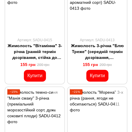
Артикул: SADU-0415
Артикул: SADU-0413
Жимолость "Вітамінна" 3-
Жимолость 3-річна "Блю
річна (ранній термін
Треже" (середній термін
дозрівання, стійка до
дозрівання,
захворювань)
високоврожайний,
155 грн
155 грн
200 грн
200 грн
ароматний сорт)
Купити
Купити
−15%
−21%