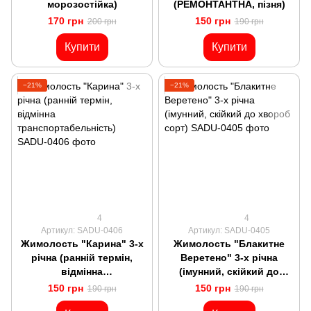
морозостійка)
(РЕМОНТАНТНА, пізня)
170 грн
150 грн
200 грн
190 грн
Купити
Купити
−21%
−21%
4
4
Артикул: SADU-0406
Артикул: SADU-0405
Жимолость "Карина" 3-х
Жимолость "Блакитне
річна (ранній термін,
Веретено" 3-х річна
відмінна
(імунний, скійкий до
транспортабельність)
хвороб сорт)
150 грн
150 грн
190 грн
190 грн