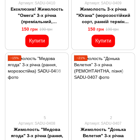
Артикул: SADU-0410
Артикул: SADU-0409
Ексклюзив! Жимолость
Жимолость 3-х річна
"Омега" 3-х річна
"Югана" (морозостійкий
(преміальний,
сорт, ранній термін
невибагливий сорт)
дозрівання)
150 грн
150 грн
190 грн
190 грн
Купити
Купити
−15%
−21%
5
2
Артикул: SADU-0408
Артикул: SADU-0407
Жимолость "Медова
Жимолость "Донька
ягода" 3-х річна (рання,
Велетня" 3-х річна