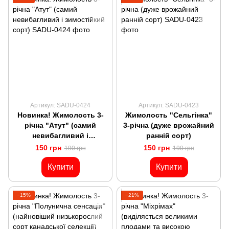
Артикул: SADU-0424
Артикул: SADU-0423
Новинка! Жимолость 3-
Жимолость "Сельгінка"
річна "Атут" (самий
3-річна (дуже врожайний
невибагливий і
ранній сорт)
зимостійкий сорт)
150 грн
150 грн
190 грн
190 грн
Купити
Купити
−15%
−21%