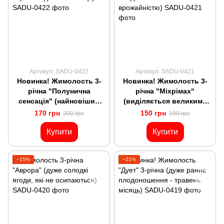
Артикул: SADU-0422
Артикул: SADU-0421
Новинка! Жимолость 3-
Новинка! Жимолость 3-
річна "Полунична
річна "Міхрімах"
сенсація" (найновіший
(виділяється великими
низькорослий сорт
плодами та високою
170 грн
150 грн
200 грн
190 грн
канадської селекції)
врожайністю)
Купити
Купити
−15%
−21%