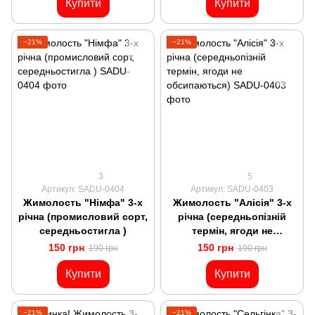
Купити
Купити
−21%
−21%
3
5
Артикул: SADU-0404
Артикул: SADU-0403
Жимолость "Німфа" 3-х
Жимолость "Алісія" 3-х
річна (промисловий сорт,
річна (середньопізній
середньостигла )
термін, ягоди не
обсипаються)
150 грн
150 грн
190 грн
190 грн
Купити
Купити
−21%
−21%