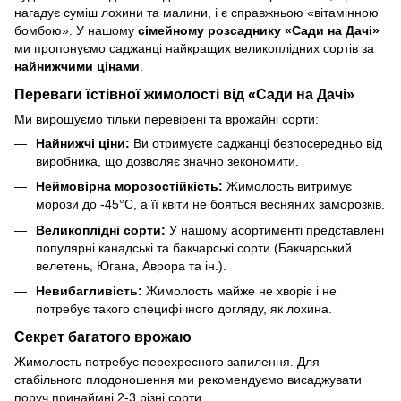
нагадує суміш лохини та малини, і є справжньою «вітамінною
бомбою». У нашому
сімейному розсаднику «Сади на Дачі»
ми пропонуємо саджанці найкращих великоплідних сортів за
найнижчими цінами
.
Переваги їстівної жимолості від «Сади на Дачі»
Ми вирощуємо тільки перевірені та врожайні сорти:
Найнижчі ціни:
Ви отримуєте саджанці безпосередньо від
виробника, що дозволяє значно зекономити.
Неймовірна морозостійкість:
Жимолость витримує
морози до -45°C, а її квіти не бояться весняних заморозків.
Великоплідні сорти:
У нашому асортименті представлені
популярні канадські та бакчарські сорти (Бакчарський
велетень, Югана, Аврора та ін.).
Невибагливість:
Жимолость майже не хворіє і не
потребує такого специфічного догляду, як лохина.
Секрет багатого врожаю
Жимолость потребує перехресного запилення. Для
стабільного плодоношення ми рекомендуємо висаджувати
поруч принаймні 2-3 різні сорти.