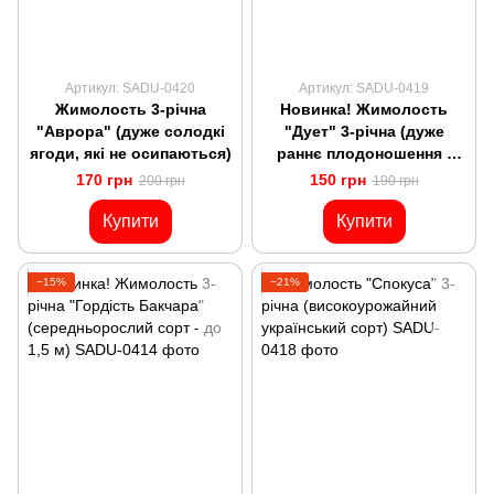
Артикул: SADU-0420
Артикул: SADU-0419
Жимолость 3-річна
Новинка! Жимолость
"Аврора" (дуже солодкі
"Дует" 3-річна (дуже
ягоди, які не осипаються)
раннє плодоношення -
травень місяць)
170 грн
150 грн
200 грн
190 грн
Купити
Купити
−15%
−21%