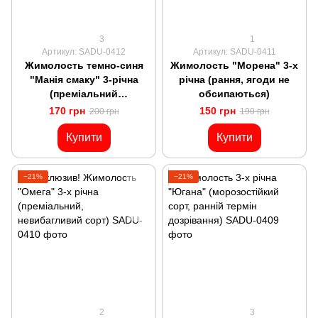
3
1
Артикул: SADU-0412
Артикул: SADU-0411
Жимолость темно-синя
Жимолость "Морена" 3-х
"Манія смаку" 3-річна
річна (рання, ягоди не
(преміальний
обсипаються)
морозостійкий сорт, дуже
170 грн
150 грн
200 грн
190 грн
соковиті плоди)
Купити
Купити
−21%
−21%
2
3