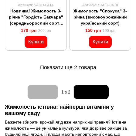
Артикул: SADU-0414
Артикул: SADU-0418
Новинка! Жимолость 3-
Жимолость "Спокуса" 3-
річна "Гордість Бакчара"
річна (високоурожайний
(середньорослий сорт -
український сорт)
до 1,5 м)
170 грн
150 грн
200 грн
190 грн
Купити
Купити
Показати ще 2 товара
Назад
Вперед
1
з 2
Жимолость їстівна: найперші вітаміни у
вашому саду
Бажаєте збирати врожай ягід вже наприкінці травня?
Їстівна
жимолость
— це унікальна культура, яка дозріває раніше за
будь-які інші ягоди. Її плоди мають неповторний смак, що