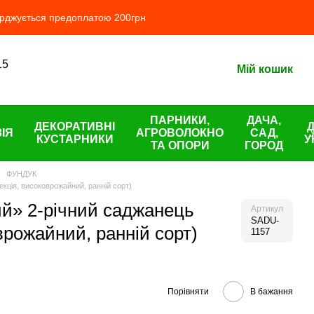
ерджується предоплатою 200грн
15
Мій кошик
ПАРНИКИ,
ДАЧА,
ДЕКОРАТИВНІ
ІЯ
АГРОВОЛОКНО
САД,
КУСТАРНИКИ
У
ТА ОПОРИ
ГОРОД
ФУНДУК
екція, високоврожайний, ранній сорт)
ий» 2-річний саджанець
Артикул
SADU-
оврожайний, ранній сорт)
1157
Порівняти
В бажання