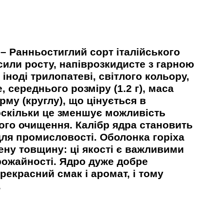
»
– Ранньостиглий сорт італійського
или росту, напіврозкидисте з гарною
 іноді трилопатеві, світлого кольору,
, середнього розміру (1.2 г), маса
орму (круглу), що цінується в
оскільки це зменшує можливість
ного очищення. Калібр ядра становить
 для промисловості. Оболонка горіха
ену товщину: ці якості є важливими
рожайності. Ядро дуже добре
екрасний смак і аромат, і тому
.