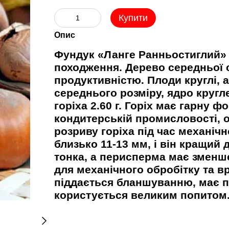
Купити
Опис
Фундук «Ланге Ранньостиглий
походження. Дерево середньої с
продуктивністю. Плоди круглі, а
середнього розміру, ядро кругле
горіха 2.60 г. Горіх має гарну ф
кондитерській промисловості, 
розриву горіха під час механіч
близько 11-13 мм, і він кращий
тонка, а перисперма має зменш
для механічного обробітку та в
піддається бланшуванню, має пр
користується великим попитом