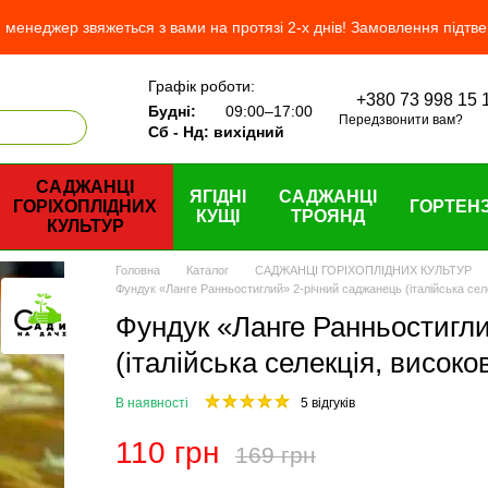
менеджер звяжеться з вами на протязі 2-х днів! Замовлення підтв
Графік роботи:
+380 73 998 15 
 нас
Будні:
09:00–17:00
Передзвонити вам?
Сб - Нд: вихідний
САДЖАНЦІ
ЯГІДНІ
САДЖАНЦІ
ГОРІХОПЛІДНИХ
ГОРТЕНЗ
КУЩІ
ТРОЯНД
КУЛЬТУР
Головна
Каталог
САДЖАНЦІ ГОРІХОПЛІДНИХ КУЛЬТУР
Фундук «Ланге Ранньостиглий» 2-річний саджанець (італійська сел
Фундук «Ланге Ранньостигл
(італійська селекція, висок
В наявності
5 відгуків
110 грн
169 грн