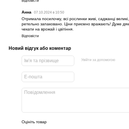
Відповісти
Анна
07.10.2024 в 10:50
Отримала посилочку, всі рослинки живі, саджанці великі,
ретельно запаковано. Ціни приємно вражають! Дуже дя
чекати на врожай і цвітіння.
Відповісти
Новий відгук або коментар
Увійти за допомогою
Оцініть товар