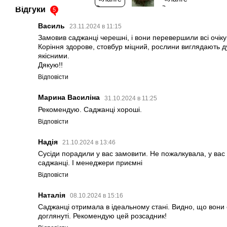
Відгуки
5
Василь
23.11.2024 в 11:15
Замовив саджанці черешні, і вони перевершили всі очік
Коріння здорове, стовбур міцний, рослини виглядають 
якісними.
Дякую!!
Відповісти
Марина Василіна
31.10.2024 в 11:25
Рекомендую. Саджанці хороші.
Відповісти
Надія
21.10.2024 в 13:46
Сусіди порадили у вас замовити. Не пожалкувала, у вас 
саджанці. І менеджери приємні
Відповісти
Наталія
08.10.2024 в 15:16
Саджанці отримала в ідеальному стані. Видно, що вони с
доглянуті. Рекомендую цей розсадник!