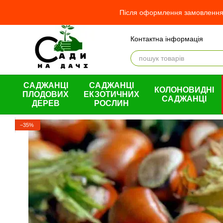
Перейти до основного контенту
Після оформлення замовлення 
Контактна інформація
Відгуки про магазин
Про
Оплата і доставка
Обмін та повернення
Угода користувача
САДЖАНЦІ
САДЖАНЦІ
КОЛОНОВИДНІ
ПЛОДОВИХ
ЕКЗОТИЧНИХ
САДЖАНЦІ
ДЕРЕВ
РОСЛИН
−35%