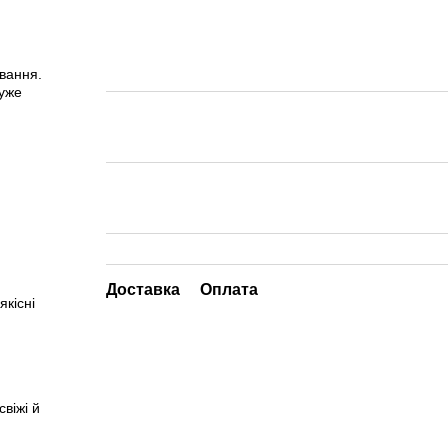
ування.
дуже
Доставка
Оплата
якісні
віжі й