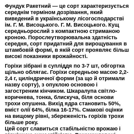
Фундук Ракетний — це сорт характеризується
середнім терміном дозрівання, який
виведений в українському лісогосподарстві
ім. Г. М. Висоцького. Г. М. Висоцького. Кущ
середньорослий з компактною стриманою
кроною. Порослеутворювальна здатність
середня, сорт придатний для вирощування в
штамбовій формі, в якій сорт проявляє більш
високі показники врожайності.
Горіхи зібрані в супліддя по 3-7 шт, обгортка
щільно облягає. Горіхи середньою масою 2,2-
2,4 г, циліндричної форми (за що й отримали
назву сорту), з опуклою основою і
загостреним кінчиком. Шкаралупа світло-
коричнева, тонка, блискуча, біля основи
трохи опушена. Вихід ядра становить 50%,
вміст олії 64%, білка 16-17%. Смакові оцінки
на вищому рівні, збереженість горіхів трохи
більше року.
Цей сорт славиться стабільністю врожаю і