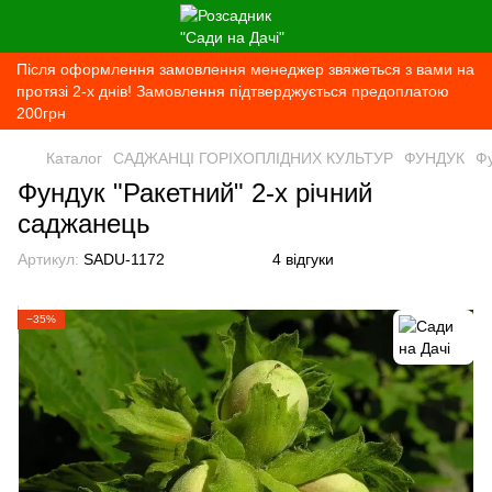
Після оформлення замовлення менеджер звяжеться з вами на
протязі 2-х днів! Замовлення підтверджується предоплатою
200грн
Каталог
САДЖАНЦІ ГОРІХОПЛІДНИХ КУЛЬТУР
ФУНДУК
Фу
Фундук "Ракетний" 2-х річний
саджанець
Артикул:
SADU-1172
4 відгуки
−35%