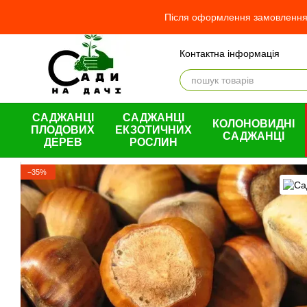
Перейти до основного контенту
Після оформлення замовлення 
Контактна інформація
Відгуки про магазин
Про
Оплата і доставка
Обмін та повернення
Угода користувача
САДЖАНЦІ
САДЖАНЦІ
КОЛОНОВИДНІ
ПЛОДОВИХ
ЕКЗОТИЧНИХ
САДЖАНЦІ
ДЕРЕВ
РОСЛИН
−35%