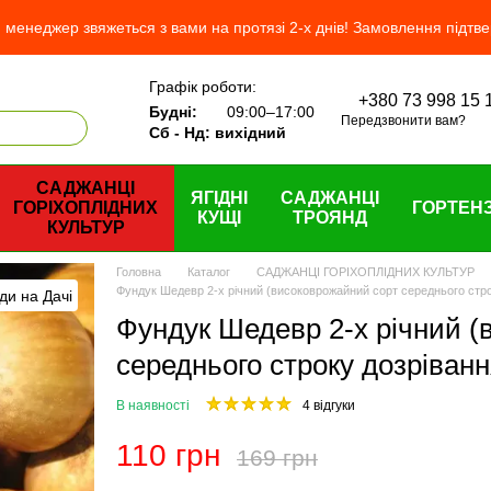
менеджер звяжеться з вами на протязі 2-х днів! Замовлення підтв
Графік роботи:
+380 73 998 15 
 нас
Будні:
09:00–17:00
Передзвонити вам?
Сб - Нд: вихідний
САДЖАНЦІ
ЯГІДНІ
САДЖАНЦІ
ГОРІХОПЛІДНИХ
ГОРТЕНЗ
КУЩІ
ТРОЯНД
КУЛЬТУР
Головна
Каталог
САДЖАНЦІ ГОРІХОПЛІДНИХ КУЛЬТУР
Фундук Шедевр 2-х річний (високоврожайний сорт середнього стро
Фундук Шедевр 2-х річний (
середнього строку дозріванн
В наявності
4 відгуки
110 грн
169 грн