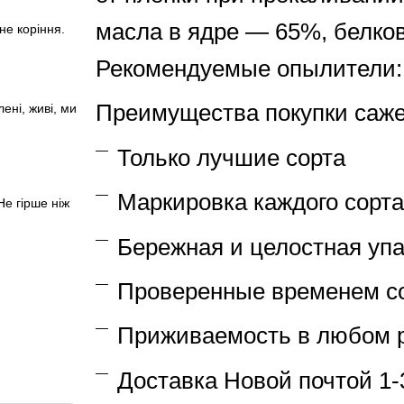
масла в ядре — 65%, белко
не коріння.
Рекомендуемые опылители: 
Преимущества покупки саже
ені, живі, ми
Только лучшие сорта
Маркировка каждого сорта
Не гірше ніж
Бережная и целостная упа
Проверенные временем с
Приживаемость в любом 
Доставка Новой почтой 1-