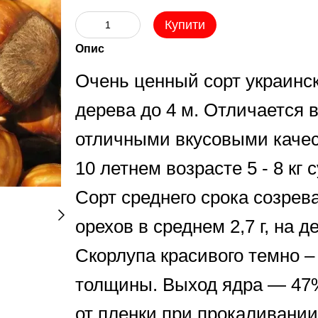
Купити
Опис
Очень ценный сорт украинск
дерева до 4 м. Отличается 
отличными вкусовыми качес
10 летнем возрасте 5 - 8 кг 
Сорт среднего срока созрев
орехов в среднем 2,7 г, на д
Скорлупа красивого темно –
толщины. Выход ядра — 47%
от пленки при прокаливании