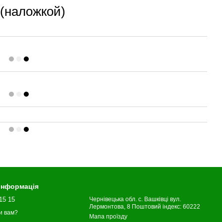
(наложкой)
 інформація
15 15
Чернівецька обл. с. Вашківці вул.
Лермонтова, 8 Поштовий індекс: 60222
и вам?
Мапа проїзду