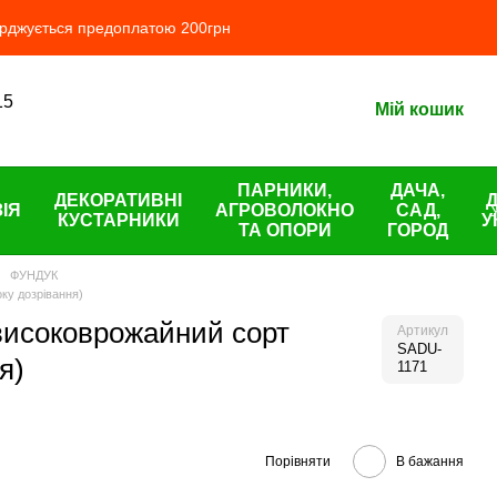
ерджується предоплатою 200грн
15
Мій кошик
ПАРНИКИ,
ДАЧА,
ДЕКОРАТИВНІ
ІЯ
АГРОВОЛОКНО
САД,
КУСТАРНИКИ
У
ТА ОПОРИ
ГОРОД
ФУНДУК
ку дозрівання)
високоврожайний сорт
Артикул
SADU-
я)
1171
Порівняти
В бажання