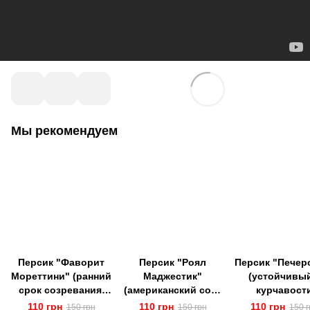
Мы рекомендуем
Персик "Фаворит
Персик "Роял
Персик "Печер
Мореттини" (ранний
Маджестик"
(устойчивый
срок созревания,
(американский сорт
курчавост
Италия)
персика среднего
листьев)
110 грн
110 грн
110 грн
150 грн
150 грн
150 