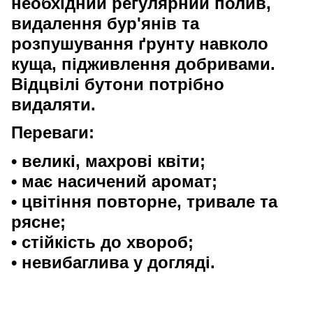
необхідний регулярний полив,
видалення бур'янів та
розпушування ґрунту навколо
куща, підживлення добривами.
Відцвілі бутони потрібно
видаляти.
Переваги
:
• великі, махрові квіти;
• має насичений аромат;
• цвітіння повторне, тривале та
рясне;
• стійкість до хвороб;
• невибаглива у догляді.