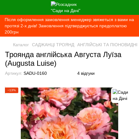
Після оформлення замовлення менеджер звяжеться з вами на
протязі 2-х днів! Замовлення підтверджується предоплатою
200грн
Каталог
САДЖАНЦІ ТРОЯНД
АНГЛІЙСЬКІ ТА ПІОНОВИДНІ
Троянда англійська Августа Луїза
(Augusta Luise)
Артикул:
SADU-0160
4 відгуки
−13%