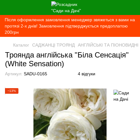
Після оформлення замовлення менеджер звяжеться з вами на
протязі 2-х днів! Замовлення підтверджується предоплатою
200грн
Каталог
САДЖАНЦІ ТРОЯНД
АНГЛІЙСЬКІ ТА ПІОНОВИДНІ
Троянда англійська "Біла Сенсація"
(White Sensation)
Артикул:
SADU-0165
4 відгуки
−13%