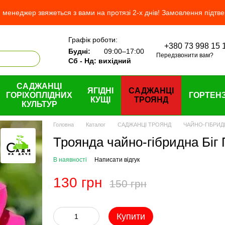
менеджер звяжеться з вами на протязі 2-х днів! Замовлення підтв
Графік роботи:
+380 73 998 15 
 нас
Будні:
09:00–17:00
Передзвонити вам?
Сб - Нд: вихідний
САДЖАНЦІ
ЯГІДНІ
САДЖАНЦІ
ГОРІХОПЛІДНИХ
ГОРТЕНЗ
КУЩІ
ТРОЯНД
КУЛЬТУР
Головна
Каталог
САДЖАНЦІ ТРОЯНД
ЧАЙНО-ГІБРИД
Троянда чайно-гібридна Біг 
В наявності
Написати відгук
130 грн
150 грн
Купити