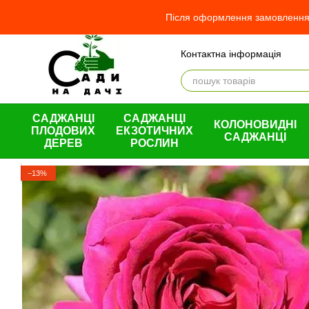
Перейти до основного контенту
Після оформлення замовлення 
Контактна інформація
Відгуки про магазин
Про
Оплата і доставка
Обмін та повернення
Угода користувача
САДЖАНЦІ
САДЖАНЦІ
КОЛОНОВИДНІ
ПЛОДОВИХ
ЕКЗОТИЧНИХ
САДЖАНЦІ
ДЕРЕВ
РОСЛИН
−13%