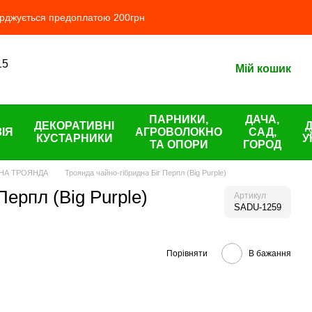
ерджується предоплатою 200грн
15
Мій кошик
ПАРНИКИ,
ДАЧА,
ДЕКОРАТИВНІ
ІЯ
АГРОВОЛОКНО
САД,
КУСТАРНИКИ
У
ТА ОПОРИ
ГОРОД
НА ТРОЯНДА
Троянда чайно-гібридна Біг Перпл (Big Purple)
Перпл (Big Purple)
Артикул
SADU-1259
Порівняти
В бажання