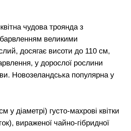
-квітна чудова троянда з
абарвленням великими
лий, досягає висоти до 110 см,
арвлення, у дорослої рослини
ви. Новозеландська популярна у
см у діаметрі) густо-махрові квітки
ок), вираженої чайно-гібридної