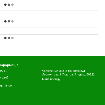
 інформація
15 15
Чернівецька обл. с. Вашківці вул.
Лермонтова, 8 Поштовий індекс: 60222
и вам?
Мапа проїзду
gmail.com