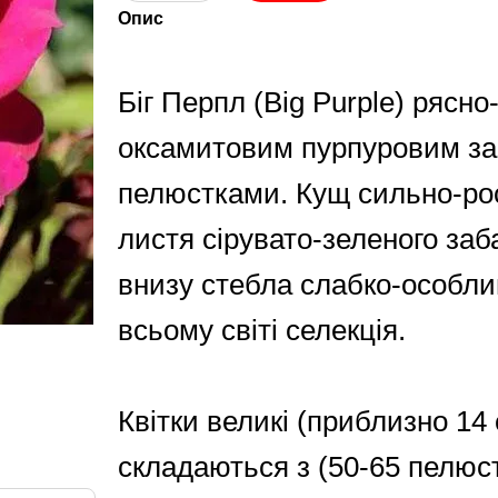
Опис
Біг Перпл (Big Purple) рясно
оксамитовим пурпуровим з
пелюстками. Кущ сильно-рос
листя сірувато-зеленого заб
внизу стебла слабко-особли
всьому світі селекція.
Квітки великі (приблизно 14 
складаються з (50-65 пелюст