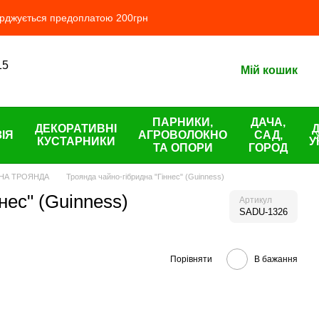
ерджується предоплатою 200грн
15
Мій кошик
ПАРНИКИ,
ДАЧА,
ДЕКОРАТИВНІ
ІЯ
АГРОВОЛОКНО
САД,
КУСТАРНИКИ
У
ТА ОПОРИ
ГОРОД
НА ТРОЯНДА
Троянда чайно-гібридна "Гіннес" (Guinness)
нес" (Guinness)
Артикул
SADU-1326
Порівняти
В бажання