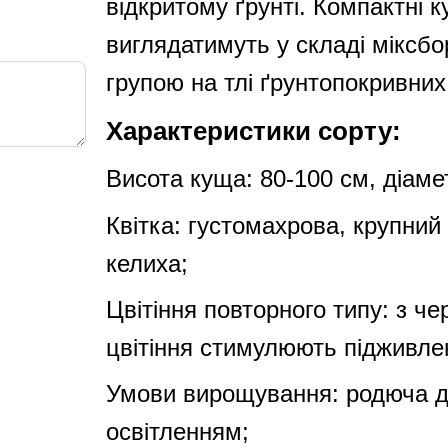
відкритому ґрунті. Компактні к
виглядатимуть у складі міксбо
групою на тлі ґрунтопокривних
Характеристики сорту:
Висота куща: 80-100 см, діаме
Квітка: густомахрова, крупний 
келиха;
Цвітіння повторного типу: з ч
цвітіння стимулюють підживле
Умови вирощування: родюча д
освітленням;