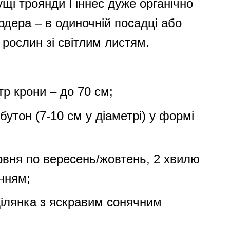
ущі троянди Гіннес дуже органічно
рдера – в одиночній посадці або
 рослин зі світлим листям.
тр крони – до 70 см;
бутон (7-10 см у діаметрі) у формі
ервня по вересень/жовтень, 2 хвилю
нням;
ілянка з яскравим сонячним