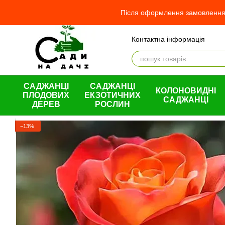
Перейти до основного контенту
Після оформлення замовлення 
Контактна інформація
Відгуки про магазин
Про
Оплата і доставка
Обмін та повернення
Угода користувача
САДЖАНЦІ
САДЖАНЦІ
КОЛОНОВИДНІ
ПЛОДОВИХ
ЕКЗОТИЧНИХ
САДЖАНЦІ
ДЕРЕВ
РОСЛИН
−13%