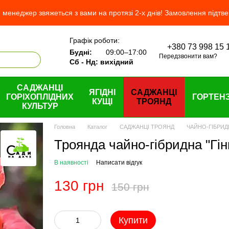
менеджер звяжеться з вами на протязі 2-х днів! Замовлення підтв
Графік роботи:
+380 73 998 15 
 нас
Будні:
09:00–17:00
Передзвонити вам?
Сб - Нд: вихідний
САДЖАНЦІ
ЯГІДНІ
САДЖАНЦІ
ГОРІХОПЛІДНИХ
ГОРТЕНЗ
КУЩІ
ТРОЯНД
КУЛЬТУР
Головна
Каталог
САДЖАНЦІ ТРОЯНД
ЧАЙНО-ГІБРИД
Троянда чайно-гібридна "Гін
В наявності
Написати відгук
130 грн
150 грн
Купити