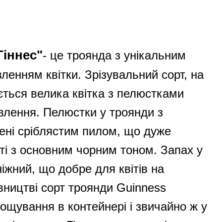
Гіннес"
- це троянда з унікальним
енням квітки. Зрізувальний сорт, на
ається велика квітка з пелюстками
влення. Пелюстки у троянди з
рені сріблястим пилом, що дуже
ті з основним чорним тоном. Запах у
іжний, що добре для квітів на
вництві сорт троянди Guinness
ощування в контейнері і звичайно ж у