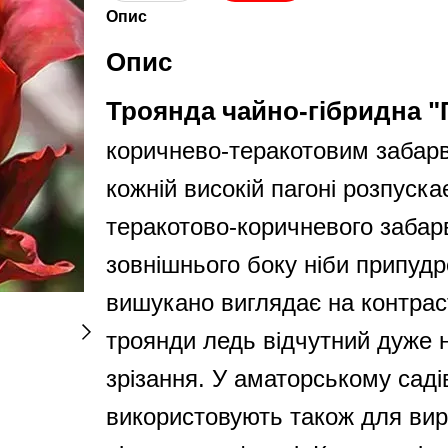
Опис
Опис
Троянда чайно-гібридна "
коричнево-теракотовим забарвл
кожній високій пагоні розпуск
теракотово-коричневого забар
зовнішнього боку ніби припуд
вишукано виглядає на контрас
троянди ледь відчутний дуже н
зрізання. У аматорському саді
використовують також для вир