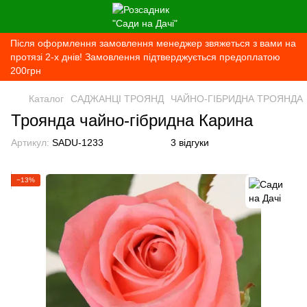
Після оформлення замовлення менеджер звяжеться з вами на
протязі 2-х днів! Замовлення підтверджується предоплатою
200грн
Каталог
САДЖАНЦІ ТРОЯНД
ЧАЙНО-ГІБРИДНА ТРОЯНДА
Троянда чайно-гібридна Карина
Артикул:
SADU-1233
3 відгуки
−13%