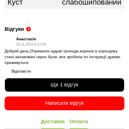
Куст
слабошипований
Відгуки
3
Анастасія
23.11.2024 в 12:44
Добрий день,Отримала чудові троянди,коріння в хорошрму
стані,запаковані гарно були, все зробила по інструкції думаю
приживуться.
Відповісти
Ще 1 відгук
Написати відгук
Доставка
Оплата