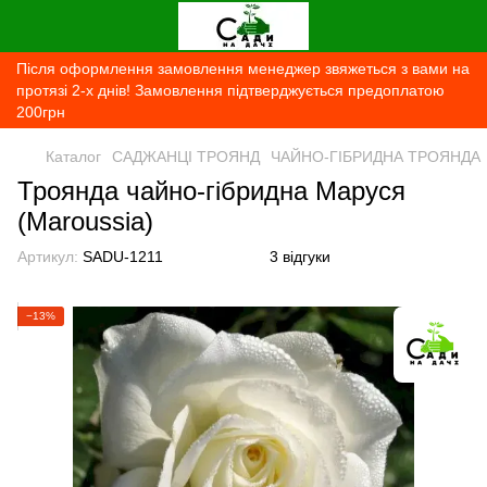
Після оформлення замовлення менеджер звяжеться з вами на
протязі 2-х днів! Замовлення підтверджується предоплатою
200грн
Каталог
САДЖАНЦІ ТРОЯНД
ЧАЙНО-ГІБРИДНА ТРОЯНДА
Троянда чайно-гібридна Маруся
(Maroussia)
Артикул:
SADU-1211
3 відгуки
−13%