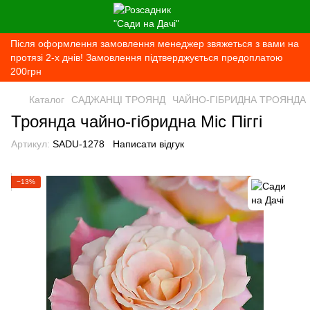
Після оформлення замовлення менеджер звяжеться з вами на
протязі 2-х днів! Замовлення підтверджується предоплатою
200грн
Каталог
САДЖАНЦІ ТРОЯНД
ЧАЙНО-ГІБРИДНА ТРОЯНДА
Троянда чайно-гібридна Міс Піггі
Артикул:
SADU-1278
Написати відгук
−13%