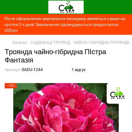
Після оформлення замовлення менеджер звяжеться з вами на
протязі 2-х днів! Замовлення підтверджується предоплатою
200грн
Каталог
САДЖАНЦІ ТРОЯНД
ЧАЙНО-ГІБРИДНА ТРОЯНДА
Троянда чайно-гібридна ПІстра
Фантазія
Артикул:
SADU-1244
1 відгук
−13%