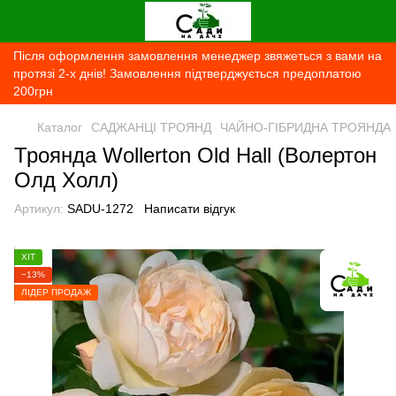
Після оформлення замовлення менеджер звяжеться з вами на
протязі 2-х днів! Замовлення підтверджується предоплатою
200грн
Каталог
САДЖАНЦІ ТРОЯНД
ЧАЙНО-ГІБРИДНА ТРОЯНДА
Троянда Wollerton Old Hall (Волертон
Олд Холл)
Артикул:
SADU-1272
Написати відгук
ХІТ
−13%
ЛІДЕР ПРОДАЖ